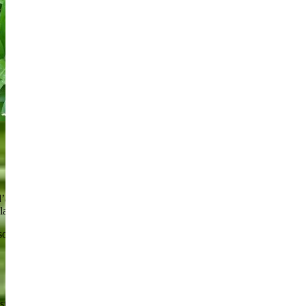
 d’ail que l’on trouve beaucoup dans les endroits humides et ombragés.
 la récolte se termine avec les premières fleurs.
a sortie d’hibernation…mais promis il n’y a pas d’ours dans nos
uster à l’apéritif avec du fromage de chèvre ou de brebis.